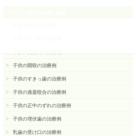
子どもの矯正治療例と解説
子供の叢生の治療例
子供の出っ歯の治療例
子供の受け口の治療例
子供の開咬の治療例
子供のすきっ歯の治療例
子供の過蓋咬合の治療例
子供の正中のずれの治療例
子供の埋伏歯の治療例
乳歯の受け口の治療例