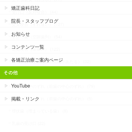
矯正歯科日記
受け口（反対咬合） (44)
院長・スタッフブログ
交叉咬合（すれ違い） (127)
お知らせ
すきっ歯（空隙歯列） (54)
コンテンツ一覧
過蓋咬合（深噛み） (122)
各矯正治療ご案内ページ
切端咬合（上下前歯の先端があたる） (32)
その他
開咬（オープンバイト） (43)
YouTube
成人の正中のずれ（前歯の中心のずれ） (79)
掲載・リンク
小児の正中のずれ（前歯の中心のずれ） (5)
埋伏歯（埋まっている歯） (8)
乳歯の受け口 (22)