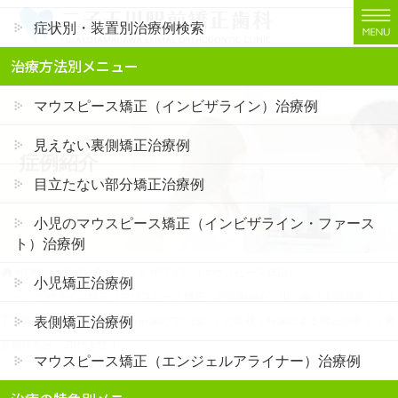
コ
ナ
症状別・装置別治療例検索
ン
ビ
テ
ゲ
二子玉川でインビザライン矯正・裏側矯正なら「二子玉川駅前矯正歯科」
治療方法別メニュー
ン
ー
ツ
シ
マウスピース矯正（インビザライン）治療例
に
ョ
移
ン
見えない裏側矯正治療例
症例紹介
動
に
移
目立たない部分矯正治療例
動
小児のマウスピース矯正（インビザライン・ファース
ト）治療例
HOME
症例紹介
インビザライン（マウスピース矯正）
小児矯正治療例
インビザライン矯正（マウスピース矯正）の症例紹介｜出っ歯（上顎前突）と上
表側矯正治療例
下顎前突（口ゴボ）と叢生（前歯のでこぼこ）の症状｜抜歯による矯正治療｜（東
京都目黒区・20代女性 ）
マウスピース矯正（エンジェルアライナー）治療例