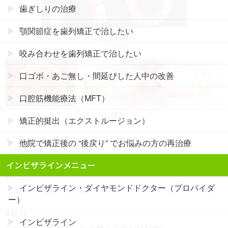
歯ぎしりの治療
顎関節症を歯列矯正で治したい
咬み合わせを歯列矯正で治したい
口ゴボ・あご無し・間延びした人中の改善
口腔筋機能療法（MFT）
矯正的挺出（エクストルージョン）
●治療法：
他院で矯正後の “後戻り” でお悩みの方の再治療
インビザライン
インビザラインメニュー
●抜歯：
インビザライン・ダイヤモンドドクター（プロバイダ
上2本、下2本（小臼歯）
ー）
●費用：
インビザライン
約40万円（調整費、保定費まで含む総額制）