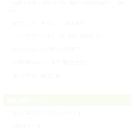
相談＋検査（通常3万円）“無料” 治療費定額制 ＋ 2年
保証
目立たない・見えにくい矯正装置
インビザライン矯正・裏側矯正が得意です
歯を抜かない短期間の精密矯正
来院間隔を長く、来院回数を少なく
痛みの少ない矯正治療
矯正治療について
美しい笑顔を作る5つのポイント
歯列矯正とは