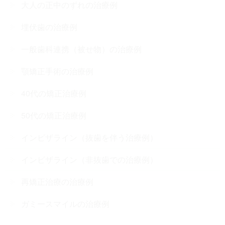
大人の正中のずれの治療例
埋伏歯の治療例
一般歯科連携（被せ物）の治療例
顎矯正手術の治療例
40代の矯正治療例
50代の矯正治療例
インビザライン（抜歯を伴う治療例）
インビザライン（非抜歯での治療例）
再矯正治療の治療例
ガミースマイルの治療例