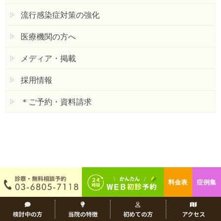
流行感染症対策の強化
医療機関の方へ
メディア・掲載
採用情報
＊ご予約・資料請求
料金表
症例集
検討中の方
当院の特徴
初めての方
アクセス