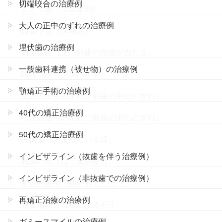
切端咬合の治療例
すきっ歯（空隙歯列）
大人の正中のずれの治療例
過蓋咬合（深噛み）
埋伏歯の治療例
切端咬合（上下前歯の先端が当たる）
一般歯科連携（被せ物）の治療例
開咬（オープンバイト）
顎矯正手術の治療例
成人の正中のずれ（前歯の中心のずれ）
40代の矯正治療例
小児の正中のずれ（前歯の中心のずれ）
50代の矯正治療例
埋伏歯（埋まっている歯）
インビザライン（抜歯を伴う治療例）
乳歯の受け口（反対咬合）
インビザライン（非抜歯での治療例）
部分的叢生（部分的でこぼこ）
再矯正治療の治療例
顎変形症（骨格による不正）
ガミースマイルの治療例