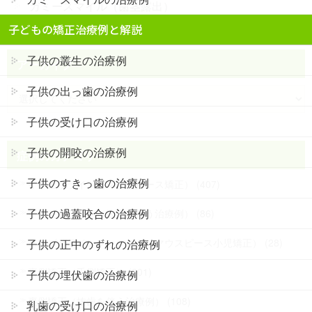
ガミースマイル（歯茎露出）
子どもの矯正治療例と解説
子供の叢生の治療例
アーカイブ
子供の出っ歯の治療例
子供の受け口の治療例
子供の開咬の治療例
症例のカテゴリー
子供のすきっ歯の治療例
インビザライン（マウスピース矯正） (407)
子供の過蓋咬合の治療例
インビザライン（抜歯を伴う治療例） (86)
インビザラインファースト（マウスピース小児矯正） (28)
子供の正中のずれの治療例
裏側矯正（舌側矯正） (201)
子供の埋伏歯の治療例
裏側矯正（抜歯を伴う治療例） (108)
乳歯の受け口の治療例