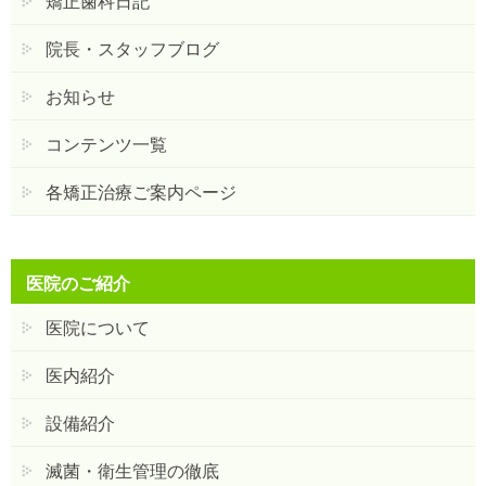
矯正歯科日記
院長・スタッフブログ
お知らせ
コンテンツ一覧
各矯正治療ご案内ページ
医院のご紹介
医院について
医内紹介
設備紹介
滅菌・衛生管理の徹底