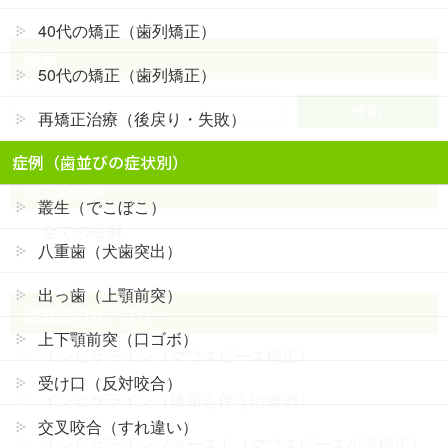
40代の矯正（歯列矯正）
検索
50代の矯正（歯列矯正）
再矯正治療（後戻り・失敗）
症例（歯並びの症状別）
全ての症例
叢生（でこぼこ）
全ての症例
八重歯（犬歯突出）
出っ歯（上顎前突）
治療法のカテゴリー
上下顎前突（口ゴボ）
インビザライン（マウスピース矯正）
受け口（反対咬合）
インビザライン（抜歯を伴う治療例）
交叉咬合（すれ違い）
インビザラインファースト（マウスピース小児矯正）