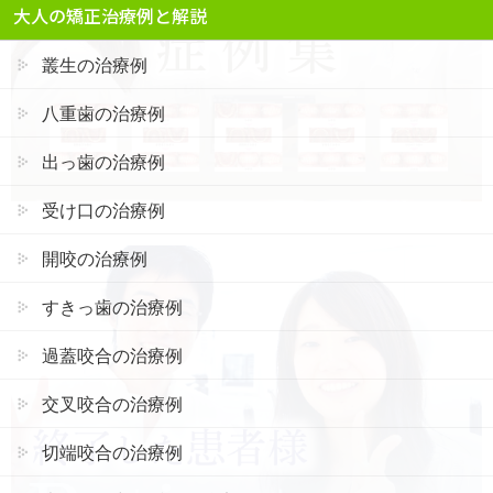
大人の矯正治療例と解説
叢生の治療例
八重歯の治療例
出っ歯の治療例
受け口の治療例
開咬の治療例
すきっ歯の治療例
過蓋咬合の治療例
交叉咬合の治療例
切端咬合の治療例