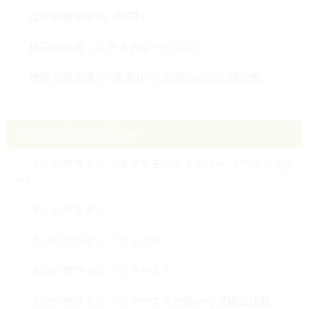
口腔筋機能療法（MFT）
矯正的挺出（エクストルージョン）
他院で矯正後の “後戻り” でお悩みの方の再治療
インビザラインメニュー
インビザライン・ダイヤモンドドクター（プロバイダ
ー）
インビザライン
インビザライン・ティーン
インビザライン・ファースト
インビザライン・ファーストと他の小児矯正比較