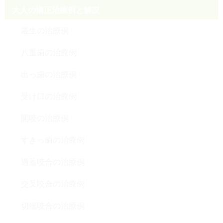
大人の矯正治療例と解説
叢生の治療例
八重歯の治療例
出っ歯の治療例
受け口の治療例
開咬の治療例
すきっ歯の治療例
過蓋咬合の治療例
交叉咬合の治療例
切端咬合の治療例