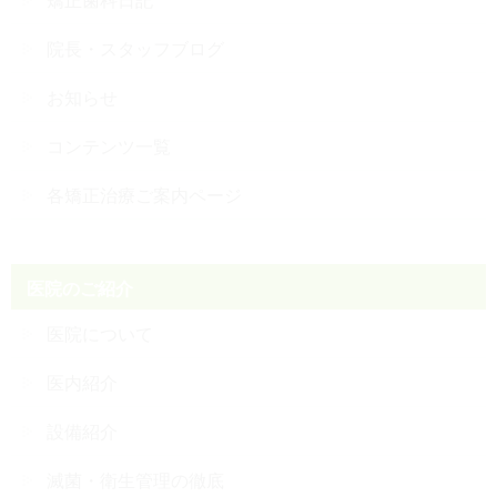
院長・スタッフブログ
お知らせ
コンテンツ一覧
各矯正治療ご案内ページ
医院のご紹介
医院について
医内紹介
設備紹介
滅菌・衛生管理の徹底