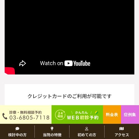
クレジットカードのご利用が可能です
料金表
症例集
検討中の方
当院の特徴
初めての方
アクセス