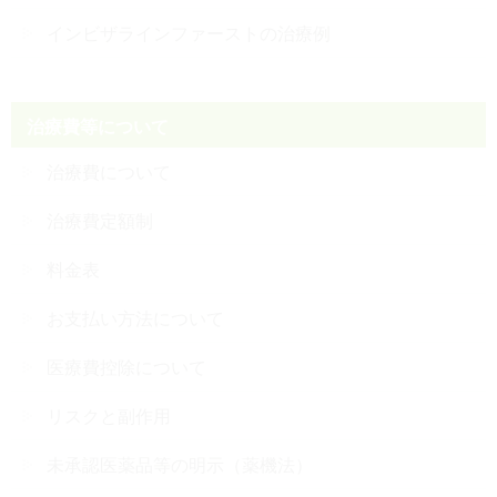
インビザラインファーストの治療例
治療費等について
治療費について
治療費定額制
料金表
お支払い方法について
医療費控除について
リスクと副作用
未承認医薬品等の明示（薬機法）