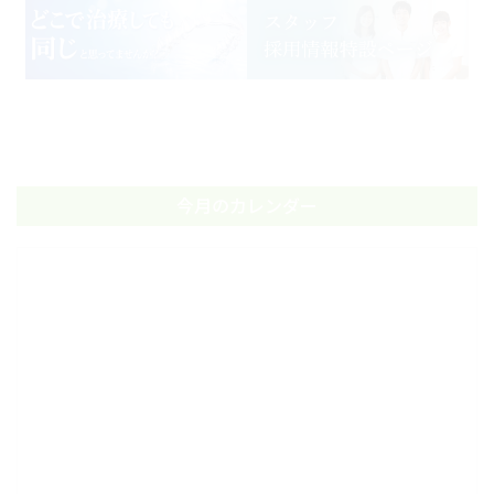
今月のカレンダー