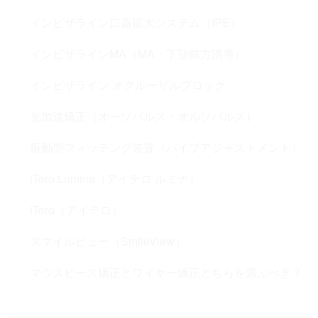
インビザライン口蓋拡大システム（IPE）
インビザラインMA（MA：下顎前方誘導）
インビザライン オクルーザルブロック
光加速矯正（オーソパルス・オルソパルス）
振動型フィッテング装置（バイブアジャストメント）
iTero Lumina（アイテロ ルミナ）
iTero（アイテロ）
スマイルビュー（SmileView）
マウスピース矯正とワイヤー矯正どちらを選ぶべき？