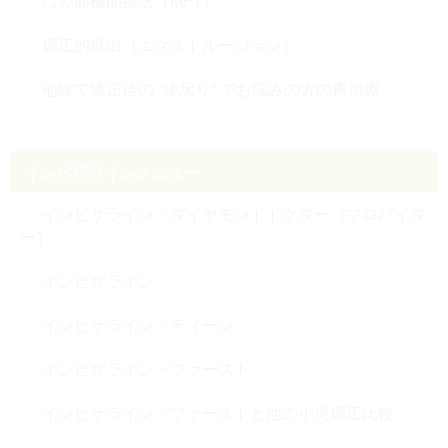
口腔筋機能療法（MFT）
矯正的挺出（エクストルージョン）
他院で矯正後の “後戻り” でお悩みの方の再治療
インビザラインメニュー
インビザライン・ダイヤモンドドクター（プロバイダ
ー）
インビザライン
インビザライン・ティーン
インビザライン・ファースト
インビザライン・ファーストと他の小児矯正比較