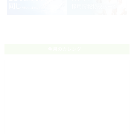
今月のカレンダー