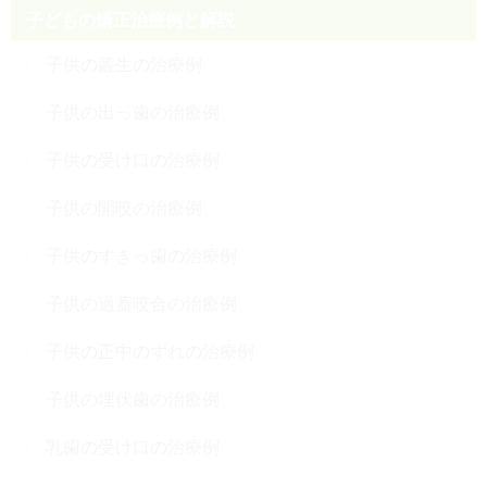
子どもの矯正治療例と解説
子供の叢生の治療例
子供の出っ歯の治療例
子供の受け口の治療例
子供の開咬の治療例
子供のすきっ歯の治療例
子供の過蓋咬合の治療例
子供の正中のずれの治療例
子供の埋伏歯の治療例
乳歯の受け口の治療例