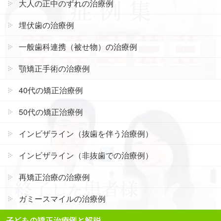
大人の正中のずれの治療例
埋伏歯の治療例
一般歯科連携（被せ物）の治療例
顎矯正手術の治療例
40代の矯正治療例
50代の矯正治療例
インビザライン（抜歯を伴う治療例）
インビザライン（非抜歯での治療例）
再矯正治療の治療例
ガミースマイルの治療例
子どもの矯正治療例と解説