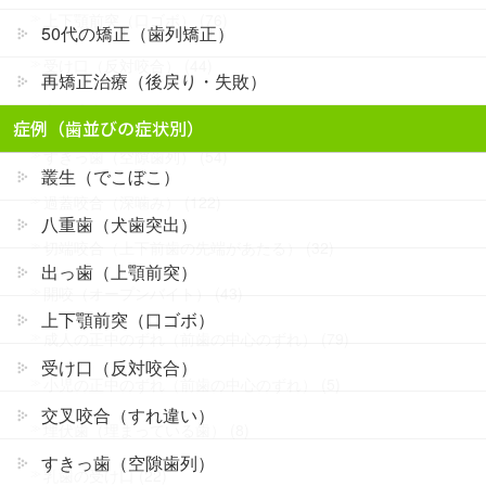
上下顎前突（口ゴボ） (76)
50代の矯正（歯列矯正）
受け口（反対咬合） (44)
再矯正治療（後戻り・失敗）
交叉咬合（すれ違い） (127)
症例（歯並びの症状別）
すきっ歯（空隙歯列） (54)
叢生（でこぼこ）
過蓋咬合（深噛み） (122)
八重歯（犬歯突出）
切端咬合（上下前歯の先端があたる） (32)
出っ歯（上顎前突）
開咬（オープンバイト） (43)
上下顎前突（口ゴボ）
成人の正中のずれ（前歯の中心のずれ） (79)
受け口（反対咬合）
小児の正中のずれ（前歯の中心のずれ） (5)
交叉咬合（すれ違い）
埋伏歯（埋まっている歯） (8)
すきっ歯（空隙歯列）
乳歯の受け口 (22)