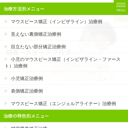
コ
ナ
治療方法別メニュー
ン
ビ
テ
ゲ
二子玉川でインビザライン矯正・裏側矯正なら「二子玉川駅前矯正歯科」
マウスピース矯正（インビザライン）治療例
ン
ー
ツ
シ
見えない裏側矯正治療例
に
ョ
移
ン
目立たない部分矯正治療例
院長・スタッフブログ
動
に
移
小児のマウスピース矯正（インビザライン・ファース
動
ト）治療例
小児矯正治療例
HOME
院長・スタッフブログ
スタッフブログ
表側矯正治療例
メディア掲載：ミスターパートナー
マウスピース矯正（エンジェルアライナー）治療例
治療の特色別メニュー
スタッフブログ