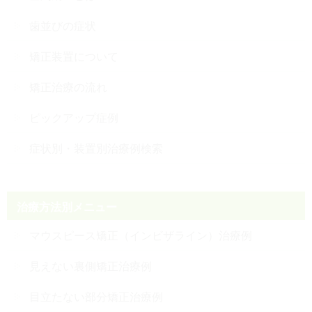
歯並びの症状
矯正装置について
矯正治療の流れ
ピックアップ症例
症状別・装置別治療例検索
治療方法別メニュー
マウスピース矯正（インビザライン）治療例
見えない裏側矯正治療例
目立たない部分矯正治療例