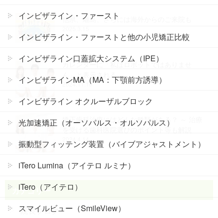
インビザライン・ファースト
他県、離島、さらには海外からのご来院も
2025.3.15
インビザライン・ファーストと他の小児矯正比較
インビザライン口蓋拡大システム（IPE）
カレンダーに「私はロボットではありませ
ん」と表示される
インビザラインMA（MA：下顎前方誘導）
2024.11.10
インビザライン オクルーザルブロック
矯正歯科治療にはどんな種類がある？ ～ 治療
光加速矯正（オーソパルス・オルソパルス）
を受ける歯科医院選びのポイント等も解説
2024.4.14
振動型フィッテング装置（バイブアジャストメント）
iTero Lumina（アイテロ ルミナ）
iTero（アイテロ）
カテゴリー
スマイルビュー（SmileView）
院長ブログ