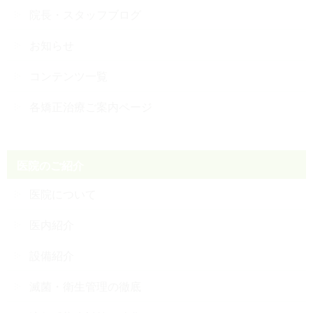
院長・スタッフブログ
お知らせ
コンテンツ一覧
各矯正治療ご案内ページ
医院のご紹介
医院について
医内紹介
設備紹介
滅菌・衛生管理の徹底